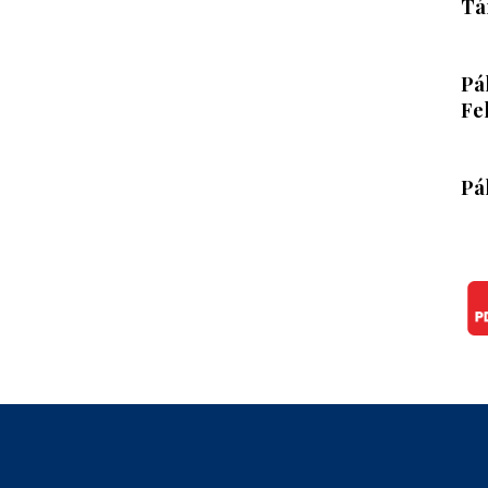
Tá
Pá
Fe
Pál