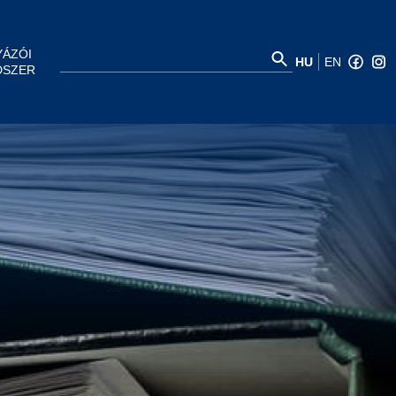
YÁZÓI
HU
EN
DSZER