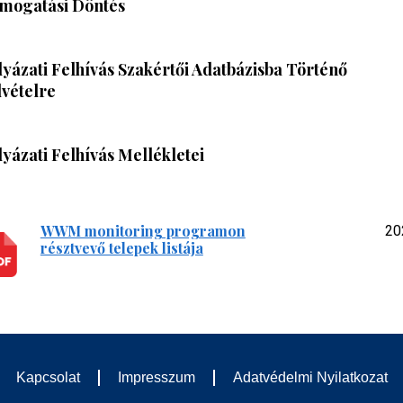
mogatási Döntés
lyázati Felhívás Szakértői Adatbázisba Történő
lvételre
yázati Felhívás Mellékletei
WWM monitoring programon
20
résztvevő telepek listája
Kapcsolat
Impresszum
Adatvédelmi Nyilatkozat