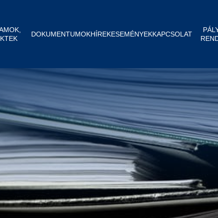
AMOK,
PÁL
DOKUMENTUMOK
HÍREK
ESEMÉNYEK
KAPCSOLAT
KTEK
REN