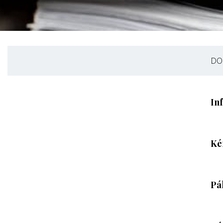
DO
In
Ké
Pá