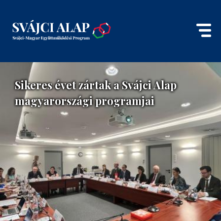
Sikeres évet zártak a Svájci Alap
magyarországi programjai