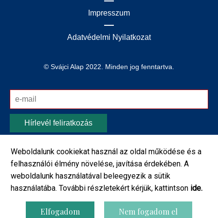
Impresszum
Adatvédelmi Nyilatkozat
© Svájci Alap 2022. Minden jog fenntartva.
Hírlevél feliratkozás
Tudomásul veszem, hogy a weboldalt üzemeltető
Weboldalunk cookiekat használ az oldal működése és a
Miniszterelnökség számomra az aktuális
felhasználói élmény növelése, javítása érdekében. A
eseményekről/programokról tájékoztatást küld,
weboldalunk használatával beleegyezik a sütik
amelyhez a megadott személyes adatot/adatokat
használatába. További részletekért kérjük, kattintson
ide.
használja fel. Az adatkezelés szabályait az
Adatkezelési
Tájékoztatóból
megismertem, azokat elfogadom.
Elfogadom
Nem fogadom el