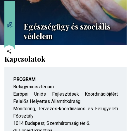
Egészségügy és szociális
védelem
Kapcsolatok
PROGRAM
Belügyminisztérium
Európai Uniós Fejlesztések Koordinációjáért
Felelős Helyettes Államtitkárság
Monitoring, Tervezés-koordinációs és Felügyeleti
Főosztály
1014 Budapest, Szentháromság tér 6.
dr. Lénárd Krisztina