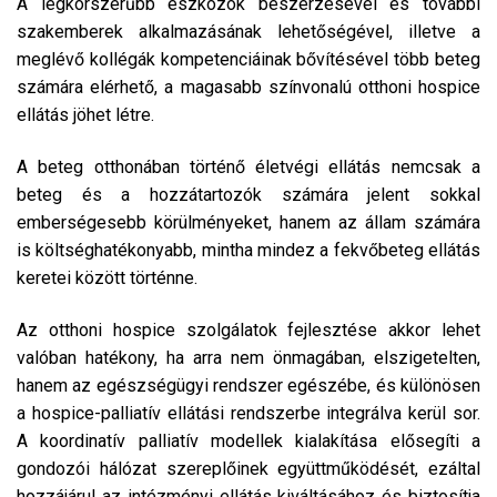
A legkorszerűbb eszközök beszerzésével és további
szakemberek alkalmazásának lehetőségével, illetve a
meglévő kollégák kompetenciáinak bővítésével több beteg
számára elérhető, a magasabb színvonalú otthoni hospice
ellátás jöhet létre.
A beteg otthonában történő életvégi ellátás nemcsak a
beteg és a hozzátartozók számára jelent sokkal
emberségesebb körülményeket, hanem az állam számára
is költséghatékonyabb, mintha mindez a fekvőbeteg ellátás
keretei között történne.
Az otthoni hospice szolgálatok fejlesztése akkor lehet
valóban hatékony, ha arra nem önmagában, elszigetelten,
hanem az egészségügyi rendszer egészébe, és különösen
a hospice-palliatív ellátási rendszerbe integrálva kerül sor.
A koordinatív palliatív modellek kialakítása elősegíti a
gondozói hálózat szereplőinek együttműködését, ezáltal
hozzájárul az intézményi ellátás kiváltásához és biztosítja