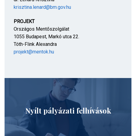
krisztina.lenard@bm.gov.hu
PROJEKT
Országos Mentőszolgálat
1055 Budapest, Markó utca 22.
Tóth-Flink Alexandra
projekt@mentok.hu
Nyílt pályázati felhívások