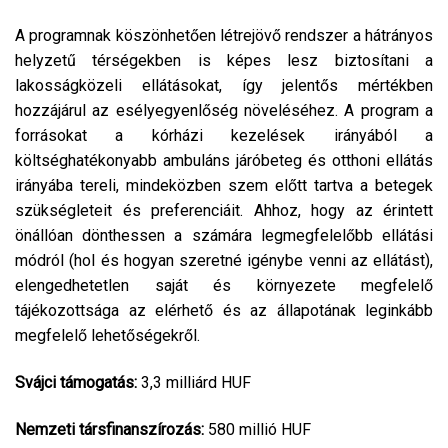
A programnak köszönhetően létrejövő rendszer a hátrányos
helyzetű térségekben is képes lesz biztosítani a
lakosságközeli ellátásokat, így jelentős mértékben
hozzájárul az esélyegyenlőség növeléséhez. A program a
forrásokat a kórházi kezelések irányából a
költséghatékonyabb ambuláns járóbeteg és otthoni ellátás
irányába tereli, mindeközben szem előtt tartva a betegek
szükségleteit és preferenciáit. Ahhoz, hogy az érintett
önállóan dönthessen a számára legmegfelelőbb ellátási
módról (hol és hogyan szeretné igénybe venni az ellátást),
elengedhetetlen saját és környezete megfelelő
tájékozottsága az elérhető és az állapotának leginkább
megfelelő lehetőségekről.
Svájci támogatás:
3,3 milliárd HUF
Nemzeti társfinanszírozás:
580 millió HUF