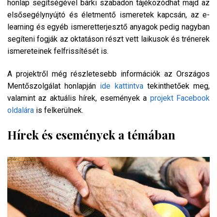
honlap segítségével bárki szabadon tájékozódhat majd az
elsősegélynyújtó és életmentő ismeretek kapcsán, az e-
learning és egyéb ismeretterjesztő anyagok pedig nagyban
segíteni fogják az oktatáson részt vett laikusok és trénerek
ismereteinek felfrissítését is.
A projektről még részletesebb információk az Országos
Mentőszolgálat honlapján
ide kattintva
tekinthetőek meg,
valamint az aktuális hírek, események a
projekt Facebook
oldalára
is felkerülnek.
Hírek és események a témában