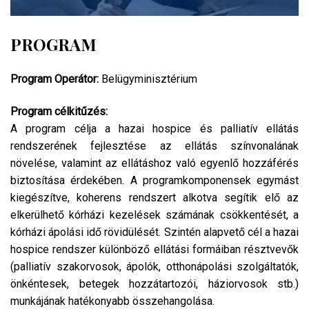
PROGRAM
Program Operátor:
Belügyminisztérium
Program célkitűzés:
A program célja a hazai hospice és palliatív ellátás
rendszerének fejlesztése az ellátás színvonalának
növelése, valamint az ellátáshoz való egyenlő hozzáférés
biztosítása érdekében. A programkomponensek egymást
kiegészítve, koherens rendszert alkotva segítik elő az
elkerülhető kórházi kezelések számának csökkentését, a
kórházi ápolási idő rövidülését. Szintén alapvető cél a hazai
hospice rendszer különböző ellátási formáiban résztvevők
(palliatív szakorvosok, ápolók, otthonápolási szolgáltatók,
önkéntesek, betegek hozzátartozói, háziorvosok stb.)
munkájának hatékonyabb összehangolása.