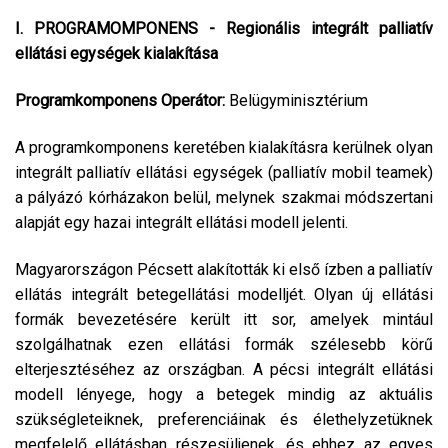
I. PROGRAMOMPONENS - Regionális integrált palliatív
ellátási egységek kialakítása
Programkomponens Operátor:
Belügyminisztérium
A programkomponens keretében kialakításra kerülnek olyan
integrált palliatív ellátási egységek (palliatív mobil teamek)
a pályázó kórházakon belül, melynek szakmai módszertani
alapját egy hazai integrált ellátási modell jelenti.
Magyarországon Pécsett alakították ki első ízben a palliatív
ellátás integrált betegellátási modelljét. Olyan új ellátási
formák bevezetésére került itt sor, amelyek mintául
szolgálhatnak ezen ellátási formák szélesebb körű
elterjesztéséhez az országban. A pécsi integrált ellátási
modell lényege, hogy a betegek mindig az aktuális
szükségleteiknek, preferenciáinak és élethelyzetüknek
megfelelő ellátásban részesüljenek, és ehhez az egyes