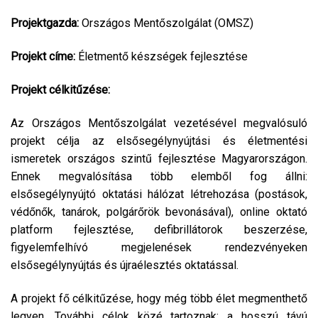
Projektgazda:
Országos Mentőszolgálat (OMSZ)
Projekt címe:
Életmentő készségek fejlesztése
Projekt célkitűzése:
Az Országos Mentőszolgálat vezetésével megvalósuló
projekt célja az elsősegélynyújtási és életmentési
ismeretek országos szintű fejlesztése Magyarországon.
Ennek megvalósítása több elemből fog állni:
elsősegélynyújtó oktatási hálózat létrehozása (postások,
védőnők, tanárok, polgárőrök bevonásával), online oktató
platform fejlesztése, defibrillátorok beszerzése,
figyelemfelhívó megjelenések rendezvényeken
elsősegélynyújtás és újraélesztés oktatással.
A projekt fő célkitűzése, hogy még több élet megmenthető
legyen. További célok közé tartoznak: a hosszú távú