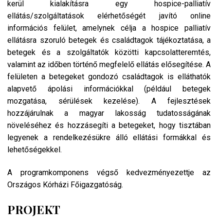
kerül kialakításra egy hospice-palliatív
ellátás/szolgáltatások elérhetőségét javító online
információs felület, amelynek célja a hospice palliatív
ellátásra szoruló betegek és családtagok tájékoztatása, a
betegek és a szolgáltatók közötti kapcsolatteremtés,
valamint az időben történő megfelelő ellátás elősegítése. A
felületen a betegeket gondozó családtagok is elláthatók
alapvető ápolási információkkal (például betegek
mozgatása, sérülések kezelése). A fejlesztések
hozzájárulnak a magyar lakosság tudatosságának
növeléséhez és hozzásegíti a betegeket, hogy tisztában
legyenek a rendelkezésükre álló ellátási formákkal és
lehetőségekkel.
A programkomponens végső kedvezményezettje az
Országos Kórházi Főigazgatóság.
PROJEKT