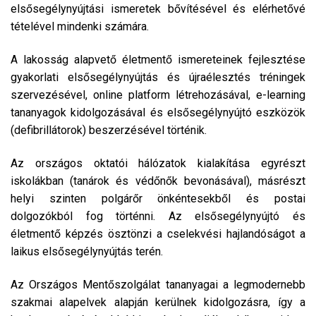
elsősegélynyújtási ismeretek bővítésével és elérhetővé
tételével mindenki számára.
A lakosság alapvető életmentő ismereteinek fejlesztése
gyakorlati elsősegélynyújtás és újraélesztés tréningek
szervezésével, online platform létrehozásával, e-learning
tananyagok kidolgozásával és elsősegélynyújtó eszközök
(defibrillátorok) beszerzésével történik.
Az országos oktatói hálózatok kialakítása egyrészt
iskolákban (tanárok és védőnők bevonásával), másrészt
helyi szinten polgárőr önkéntesekből és postai
dolgozókból fog történni. Az elsősegélynyújtó és
életmentő képzés ösztönzi a cselekvési hajlandóságot a
laikus elsősegélynyújtás terén.
Az Országos Mentőszolgálat tananyagai a legmodernebb
szakmai alapelvek alapján kerülnek kidolgozásra, így a