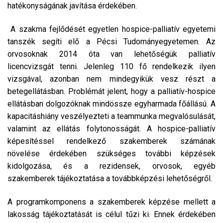
hatékonyságának javítása érdekében.
A szakma fejlődését egyetlen hospice-palliatív egyetemi
tanszék segíti elő a Pécsi Tudományegyetemen. Az
orvosoknak 2014 óta van lehetőségük palliatív
licencvizsgát tenni. Jelenleg 110 fő rendelkezik ilyen
vizsgával, azonban nem mindegyikük vesz részt a
betegellátásban. Problémát jelent, hogy a palliatív-hospice
ellátásban dolgozóknak mindössze egyharmada főállású. A
kapacitáshiány veszélyezteti a teammunka megvalósulását,
valamint az ellátás folytonosságát. A hospice-palliatív
képesítéssel rendelkező szakemberek számának
növelése érdekében szükséges további képzések
kidolgozása, és a rezidensek, orvosok, egyéb
szakemberek tájékoztatása a továbbképzési lehetőségről.
A programkomponens a szakemberek képzése mellett a
lakosság tájékoztatását is célul tűzi ki. Ennek érdekében