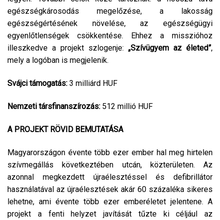
egészségkárosodás megelőzése, a lakosság
egészségértésének növelése, az egészségügyi
egyenlőtlenségek csökkentése. Ehhez a misszióhoz
illeszkedve a projekt szlogenje:
„Szívügyem az életed”
,
mely a logóban is megjelenik.
Svájci támogatás:
3 milliárd HUF
Nemzeti társfinanszírozás:
512 millió HUF
A PROJEKT RÖVID BEMUTATÁSA
Magyarországon évente több ezer ember hal meg hirtelen
szívmegállás következtében utcán, közterületen. Az
azonnal megkezdett újraélesztéssel és defibrillátor
használatával az újraélesztések akár 60 százaléka sikeres
lehetne, ami évente több ezer emberéletet jelentene. A
projekt a fenti helyzet javítását tűzte ki céljául az