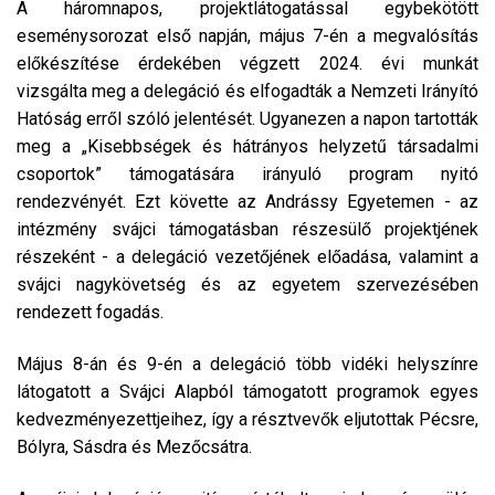
A háromnapos, projektlátogatással egybekötött
eseménysorozat első napján, május 7-én a megvalósítás
előkészítése érdekében végzett 2024. évi munkát
vizsgálta meg a delegáció és elfogadták a Nemzeti Irányító
Hatóság erről szóló jelentését. Ugyanezen a napon tartották
meg a „Kisebbségek és hátrányos helyzetű társadalmi
csoportok” támogatására irányuló program nyitó
rendezvényét. Ezt követte az Andrássy Egyetemen - az
intézmény svájci támogatásban részesülő projektjének
részeként - a delegáció vezetőjének előadása, valamint a
svájci nagykövetség és az egyetem szervezésében
rendezett fogadás.
Május 8-án és 9-én a delegáció több vidéki helyszínre
látogatott a Svájci Alapból támogatott programok egyes
kedvezményezettjeihez, így a résztvevők eljutottak Pécsre,
Bólyra, Sásdra és Mezőcsátra.