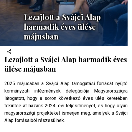
Lezajlott a Svájci Alap
harmadik éves ülése
májusban
Lezajlott a Svájci Alap harmadik éves
ülése májusban
2025 májusában a Svájci Alap támogatási forrását nyújtó
kormányzati intézmények delegációja Magyarországra
látogatott, hogy a soron következő éves ülés keretében
tekintse át hazánk 2024. évi teljesítményét, és hogy olyan
magyarországi projekteket ismerjen meg, amelyek a Svájci
Alap forrásaiból részesülnek.