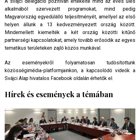
A svájci delegáció pozitívan értékelte mind az éves ülés
alkalmából szervezett programokat, mind pedig
Magyarország egyedülálló teljesítményét, amellyel az első
helyen állunk a 13 kedvezményezett ország között.
Mindemellett kiemelték a két ország közötti kitűnő
partnerségi kapcsolatokat, amely tovább erősödik az egyes
tematikus területeken zajló közös munkával.
Az eseményekről folyamatosan tudósítottunk
közösségimédia-platformjainkon, a kapcsolódó videók a
Svájci Alap hivatalos Facebook oldalán érhetők el.
Hírek és események a témában