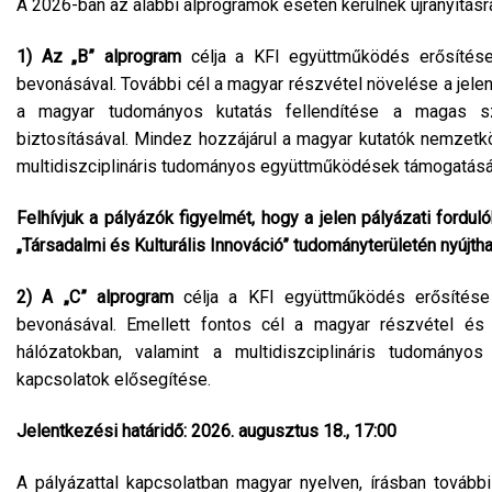
A 2026-ban az alábbi alprogramok esetén kerülnek újranyitásra
1) Az „B” alprogram
célja a KFI együttműködés erősítése 
bevonásával. További cél a magyar részvétel növelése a jelen
a magyar tudományos kutatás fellendítése a magas sz
biztosításával. Mindez hozzájárul a magyar kutatók nemzetk
multidiszciplináris tudományos együttműködések támogatás
Felhívjuk a pályázók figyelmét, hogy a jelen pályázati fordul
„Társadalmi és Kulturális Innováció” tudományterületén nyújtha
2) A „C” alprogram
célja a KFI együttműködés erősítése a 
bevonásával. Emellett fontos cél a magyar részvétel és 
hálózatokban, valamint a multidiszciplináris tudomány
kapcsolatok elősegítése.
Jelentkezési határidő: 2026. augusztus 18., 17:00
A pályázattal kapcsolatban magyar nyelven, írásban további