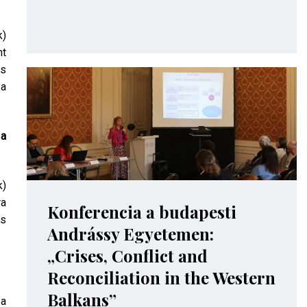
k)
nt
és
 a
 a
k)
ra
Konferencia a budapesti
os
Andrássy Egyetemen:
„Crises, Conflict and
Reconciliation in the Western
Balkans”
 a