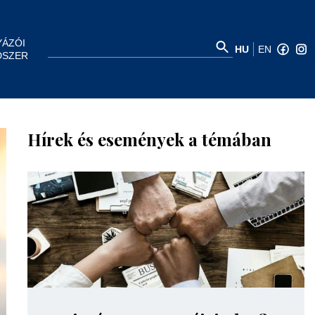
YÁZÓI
HU
EN
DSZER
Hírek és események a témában