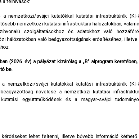
 a felhívások:
a nemzetközi/svájci kutatókkal kutatási infrastruktúrák (KI-
tősebb nemzetközi kutatási infrastruktúra hálózatokban, valami
ínvonalú szolgáltatásokhoz és adatokhoz való hozzáfér
özi hálózatokban való beágyazottságának erősítéséhez, illetve
ához.
óban (2026. év) a pályázat kizárólag a „B” alprogram keretében,
tó be.
nemzetközi/svájci kutatókkal kutatási infrastruktúrák (KI-
beágyazottság növelése a nemzetközi kutatási infrastruktú
os kutatási együttműködések és a magyar-svájci tudomány
 kérdéseket lehet feltenni, illetve bővebb információ kérhető