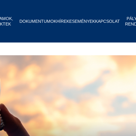
AMOK,
PÁL
DOKUMENTUMOK
HÍREK
ESEMÉNYEK
KAPCSOLAT
KTEK
REN