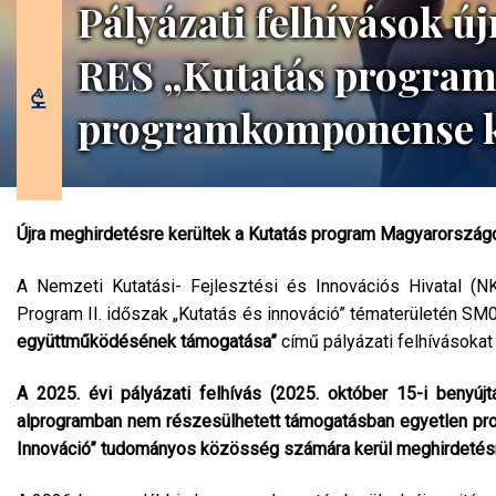
Pályázati felhívások ú
RES „Kutatás program
programkomponense k
Újra meghirdetésre kerültek a Kutatás program Magyarorszá
A Nemzeti Kutatási- Fejlesztési és Innovációs Hivatal (
Program II. időszak „Kutatás és innováció” tématerületén
együttműködésének támogatása”
című pályázati felhívásokat
A 2025. évi pályázati felhívás (2025. október 15-i benyúj
alprogramban nem részesülhetett támogatásban egyetlen projek
Innováció” tudományos közösség számára kerül meghirdetésr