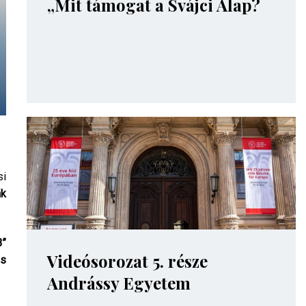
„Mit támogat a Svájci Alap?
si
ák
B”
Videósorozat 5. része
is
Andrássy Egyetem