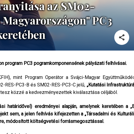
jranyitása az SM02-
 Magyarországon" PC3
eretében
gon program PC3 pogramkomponensének pályázati felhívásai.
NKFIH), mint Program Operátor a Svájci-Magyar Együttműködé
 SM02-RES-PC3-B és SM02-RES-PC3-C jelű,
„Kutatási Infrastruktúr
 tesz közzé a kedvezményezettek kiválasztása céljából.
tási határidővel) eredményei alapján, amelynek keretében a „
t sem, a jelen felhívás kifejezetten a „Társadalmi és Kulturál
e, módosított költségvetési forrásmegosztással.