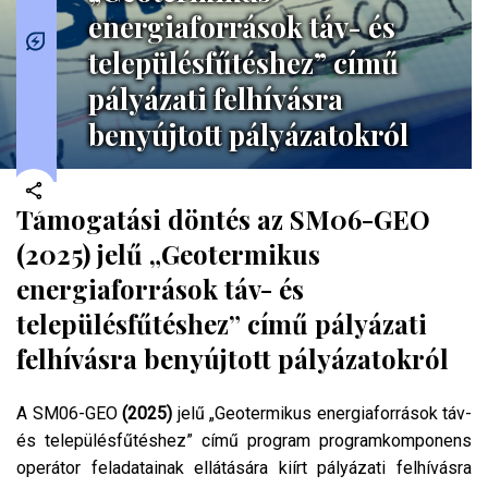
energiaforrások táv- és
településfűtéshez” című
pályázati felhívásra
benyújtott pályázatokról
Támogatási döntés az SM06-GEO
(2025) jelű „Geotermikus
energiaforrások táv- és
településfűtéshez” című pályázati
felhívásra benyújtott pályázatokról
A SM06-GEO
(2025)
jelű „Geotermikus energiaforrások táv-
és településfűtéshez” című program programkomponens
operátor feladatainak ellátására kiírt pályázati felhívásra