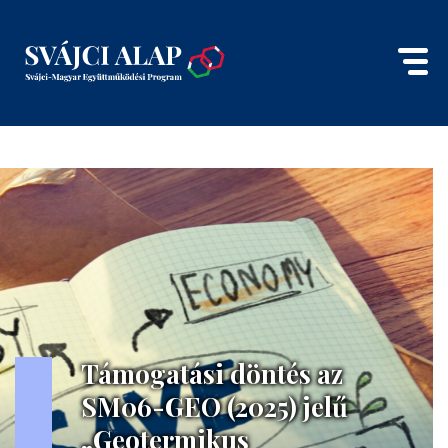
Támogatási döntés az
SM06-GEO (2025) jelű
„Geotermikus